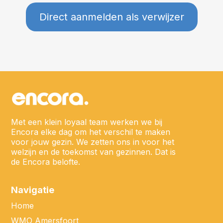
Direct aanmelden als verwijzer
Met een klein loyaal team werken we bij
Encora elke dag om het verschil te maken
voor jouw gezin. We zetten ons in voor het
welzijn en de toekomst van gezinnen. Dat is
de Encora belofte.
Navigatie
Home
WMO Amersfoort